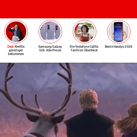
Deal
: Netflix
Samsung Galaxy
Die Vodafone CallYa-
Beste Handys 2026
günstiger
S26: Alle Preise
Tarife im Überblick
bekommen