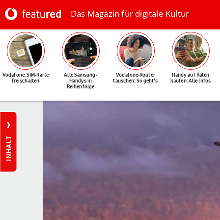
Das Magazin für digitale Kultur
Vodafone: SIM-Karte
Alle Samsung-
Vodafone-Router
Handy auf Raten
freischalten
Handys in
tauschen: So geht's
kaufen: Alle Infos
Reihenfolge
INHALT