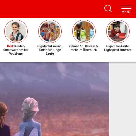
Deal
: Kinder-
GigaMobil Young:
iPhone 18: Release &
GigaCube-Tarife:
Smartwatches bei
Tarife für junge
mehr im Überblick
Highspeed-Internet
Vodafone
Leute