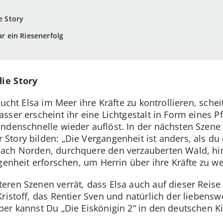
e Story
ar ein Riesenerfolg
die Story
sucht Elsa im Meer ihre Kräfte zu kontrollieren, schei
ser erscheint ihr eine Lichtgestalt in Form eines Pfe
denschnelle wieder auflöst. In der nächsten Szene tri
tory bilden: „Die Vergangenheit ist anders, als du
ach Norden, durchquere den verzauberten Wald, hin
genheit erforschen, um Herrin über ihre Kräfte zu w
ren Szenen verrät, dass Elsa auch auf dieser Reise 
Kristoff, das Rentier Sven und natürlich der lieben
er kannst Du „Die Eiskönigin 2“ in den deutschen K