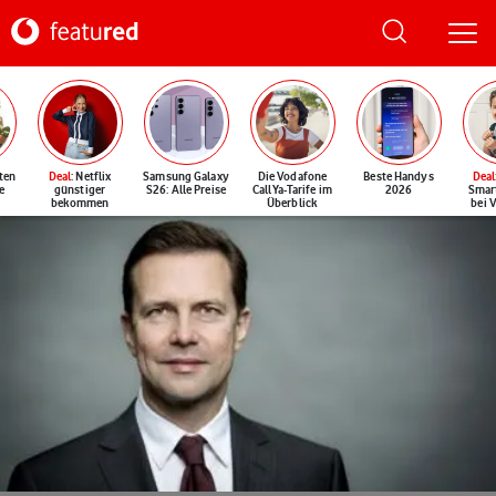
ten
Deal
: Netflix
Samsung Galaxy
Die Vodafone
Beste Handys
Deal
e
günstiger
S26: Alle Preise
CallYa-Tarife im
2026
Smar
bekommen
Überblick
bei 