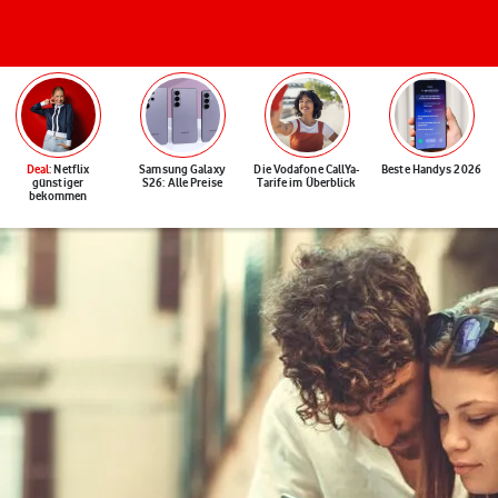
Deal
: Netflix
Samsung Galaxy
Die Vodafone CallYa-
Beste Handys 2026
günstiger
S26: Alle Preise
Tarife im Überblick
bekommen