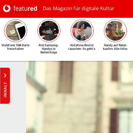
Das Magazin für digitale Kultur
Vodafone: SIM-Karte
Alle Samsung-
Vodafone-Router
Handy auf Raten
freischalten
Handys in
tauschen: So geht's
kaufen: Alle Infos
Reihenfolge
INHALT