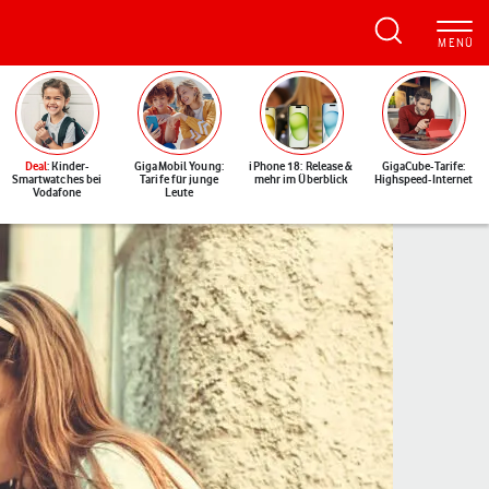
Deal
: Kinder-
GigaMobil Young:
iPhone 18: Release &
GigaCube-Tarife:
Smartwatches bei
Tarife für junge
mehr im Überblick
Highspeed-Internet
Vodafone
Leute