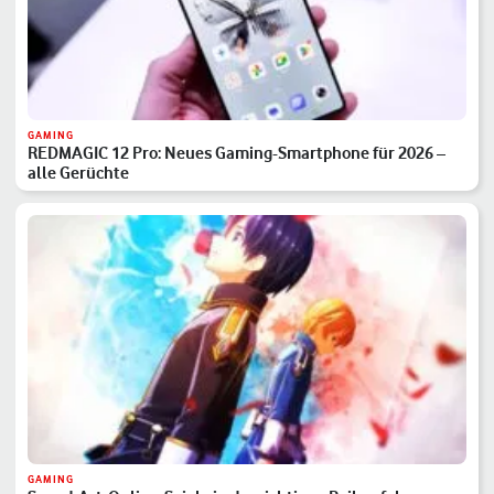
GAMING
REDMAGIC 12 Pro: Neues Gaming-Smartphone für 2026 –
alle Gerüchte
GAMING