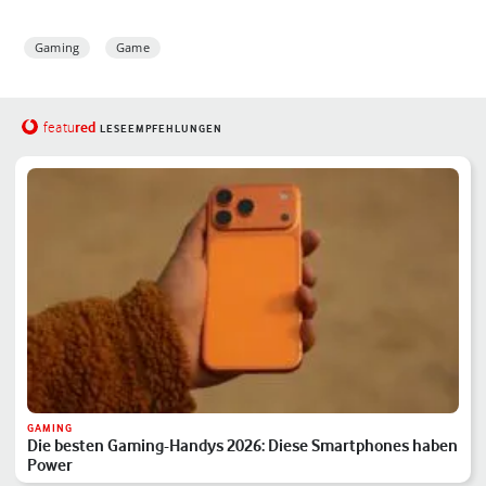
Gaming
Game
red
featu
LESEEMPFEHLUNGEN
GAMING
Die besten Gaming-Handys 2026: Diese Smartphones haben
Power