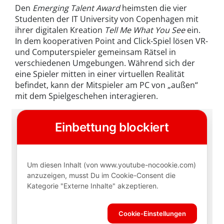
Den
Emerging Talent Award
heimsten die vier
Studenten der IT University von Copenhagen mit
ihrer digitalen Kreation
Tell Me What You See
ein.
In dem kooperativen Point and Click-Spiel lösen VR-
und Computerspieler gemeinsam Rätsel in
verschiedenen Umgebungen. Während sich der
eine Spieler mitten in einer virtuellen Realität
befindet, kann der Mitspieler am PC von „außen“
mit dem Spielgeschehen interagieren.