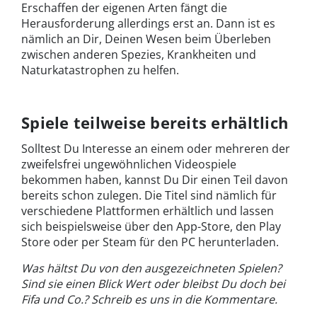
Erschaffen der eigenen Arten fängt die
Herausforderung allerdings erst an. Dann ist es
nämlich an Dir, Deinen Wesen beim Überleben
zwischen anderen Spezies, Krankheiten und
Naturkatastrophen zu helfen.
Spiele teilweise bereits erhältlich
Solltest Du Interesse an einem oder mehreren der
zweifelsfrei ungewöhnlichen Videospiele
bekommen haben, kannst Du Dir einen Teil davon
bereits schon zulegen. Die Titel sind nämlich für
verschiedene Plattformen erhältlich und lassen
sich beispielsweise über den App-Store, den Play
Store oder per Steam für den PC herunterladen.
Was hältst Du von den ausgezeichneten Spielen?
Sind sie einen Blick Wert oder bleibst Du doch bei
Fifa und Co.? Schreib es uns in die Kommentare.