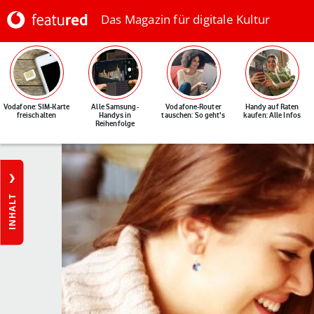
Das Magazin für digitale Kultur
Vodafone: SIM-Karte
Alle Samsung-
Vodafone-Router
Handy auf Raten
freischalten
Handys in
tauschen: So geht's
kaufen: Alle Infos
Reihenfolge
INHALT