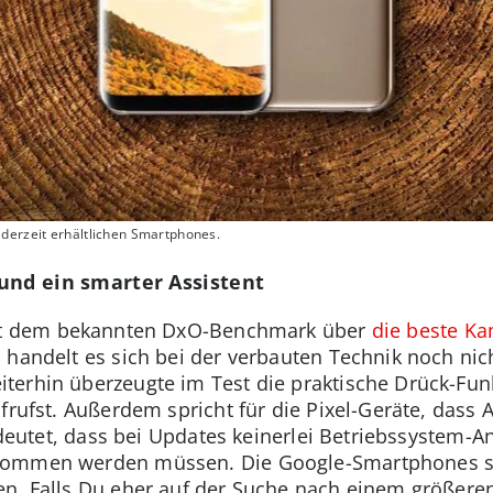
derzeit erhältlichen Smartphones.
und ein smarter Assistent
ut dem bekannten DxO-Benchmark über
die beste K
 handelt es sich bei der verbauten Technik noch nic
erhin überzeugte im Test die praktische Drück-Funk
frufst. Außerdem spricht für die Pixel-Geräte, dass 
bedeutet, dass bei Updates keinerlei Betriebssystem-
nommen werden müssen. Die Google-Smartphones sind
n. Falls Du eher auf der Suche nach einem größeren 