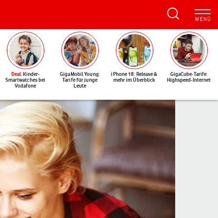
Deal
: Kinder-
GigaMobil Young:
iPhone 18: Release &
GigaCube-Tarife:
Smartwatches bei
Tarife für junge
mehr im Überblick
Highspeed-Internet
Vodafone
Leute