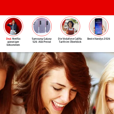
Deal
: Netflix
Samsung Galaxy
Die Vodafone CallYa-
Beste Handys 2026
günstiger
S26: Alle Preise
Tarife im Überblick
bekommen