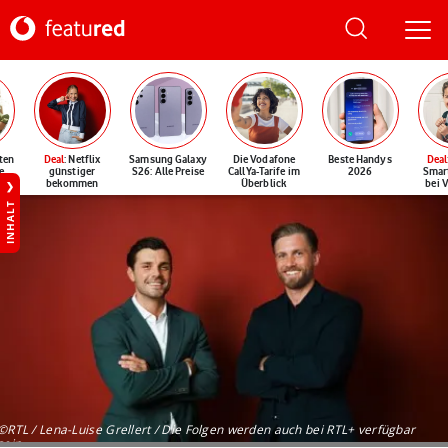
ten
Deal
: Netflix
Samsung Galaxy
Die Vodafone
Beste Handys
Deal
e
günstiger
S26: Alle Preise
CallYa-Tarife im
2026
Smar
bekommen
Überblick
bei 
INHALT
©RTL / Lena-Luise Grellert / Die Folgen werden auch bei RTL+ verfügbar
sein