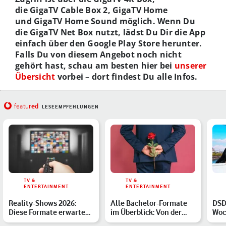
die GigaTV Cable Box 2, GigaTV Home
und GigaTV Home Sound möglich. Wenn Du
die GigaTV Net Box nutzt, lädst Du Dir die App
einfach über den Google Play Store herunter.
Falls Du von diesem Angebot noch nicht
gehört hast, schau am besten hier bei
unserer
Übersicht
vorbei – dort findest Du alle Infos.
red
featu
LESEEMPFEHLUNGEN
TV &
TV &
ENTERTAINMENT
ENTERTAINMENT
Reality-Shows 2026:
Alle Bachelor-Formate
DSD
Diese Formate erwarten
im Überblick: Von der
Woch
Dich in diesem Jahr – …
Rose bis zur Halskett…
Sta