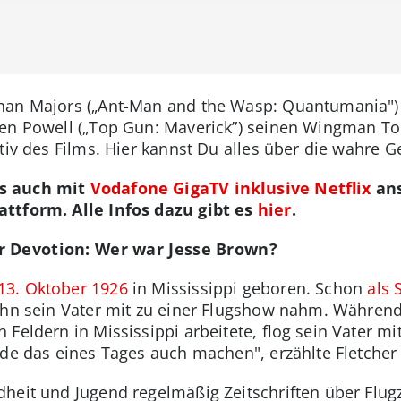
han Majors („Ant-Man and the Wasp: Quantumania") 
len Powell („Top Gun: Maverick”) seinen Wingman T
tiv des Films. Hier kannst Du alles über die wahre 
ns auch mit
Vodafone GigaTV inklusive Netflix
ans
ttform. Alle Infos dazu gibt es
hier
.
r Devotion: Wer war Jesse Brown?
13. Oktober 1926
in Mississippi geboren. Schon
als 
 ihn sein Vater mit zu einer Flugshow nahm. Währen
Feldern in Mississippi arbeitete, flog sein Vater mi
erde das eines Tages auch machen", erzählte Fletche
dheit und Jugend regelmäßig Zeitschriften über Flu