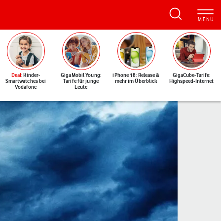
Deal
: Kinder-
GigaMobil Young:
iPhone 18: Release &
GigaCube-Tarife:
Smartwatches bei
Tarife für junge
mehr im Überblick
Highspeed-Internet
Vodafone
Leute