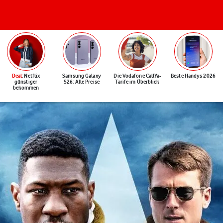
Deal
: Netflix
Samsung Galaxy
Die Vodafone CallYa-
Beste Handys 2026
günstiger
S26: Alle Preise
Tarife im Überblick
bekommen