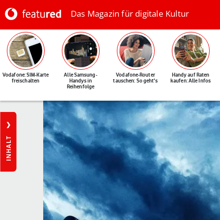
Das Magazin für digitale Kultur
Vodafone: SIM-Karte
Alle Samsung-
Vodafone-Router
Handy auf Raten
freischalten
Handys in
tauschen: So geht's
kaufen: Alle Infos
Reihenfolge
INHALT