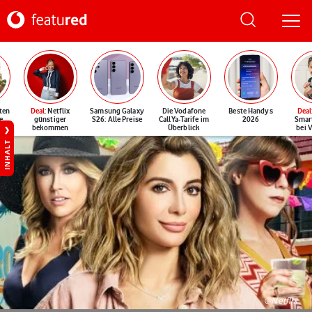
ten
Deal
: Netflix
Samsung Galaxy
Die Vodafone
Beste Handys
Deal
e
günstiger
S26: Alle Preise
CallYa-Tarife im
2026
Smar
bekommen
Überblick
bei 
INHALT
©Netflix