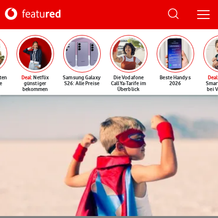
ten
Deal
: Netflix
Samsung Galaxy
Die Vodafone
Beste Handys
Deal
e
günstiger
S26: Alle Preise
CallYa-Tarife im
2026
Smar
bekommen
Überblick
bei 