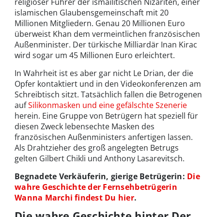
religiöser Führer der ismailitischen Nizariten, einer
islamischen Glaubensgemeinschaft mit 20
Millionen Mitgliedern. Genau 20 Millionen Euro
überweist Khan dem vermeintlichen französischen
Außenminister. Der türkische Milliardär Inan Kirac
wird sogar um 45 Millionen Euro erleichtert.
In Wahrheit ist es aber gar nicht Le Drian, der die
Opfer kontaktiert und in den Videokonferenzen am
Schreibtisch sitzt. Tatsächlich fallen die Betrogenen
auf
Silikonmasken und eine gefälschte Szenerie
herein. Eine Gruppe von Betrügern hat speziell für
diesen Zweck lebensechte Masken des
französischen Außenministers anfertigen lassen.
Als Drahtzieher des groß angelegten Betrugs
gelten Gilbert Chikli und Anthony Lasarevitsch.
Begnadete Verkäuferin, gierige Betrügerin:
Die
wahre Geschichte der Fernsehbetrügerin
Wanna Marchi findest Du hier
.
Die wahre Geschichte hinter Der