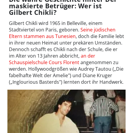
maskierte Betrüger: Wer ist
Gilbert Chikli?
Gilbert Chikli wird 1965 in Belleville, einem
Stadtviertel von Paris, geboren.
Seine jüdischen
Eltern stammen aus Tunesien
, doch die Familie lebt
in ihrer neuen Heimat unter prekären Umständen.
Dennoch schafft es Chikli nach der Schule, die er
im Alter von 13 Jahren abbricht,
an der
Schauspielschule Cours Florent
angenommen zu
werden. Hollywoodgrößen wie Audrey Tautou („Die
fabelhafte Welt der Amelie") und Diane Kruger
(„Inglourious Basterds") lernten dort ihr Handwerk.