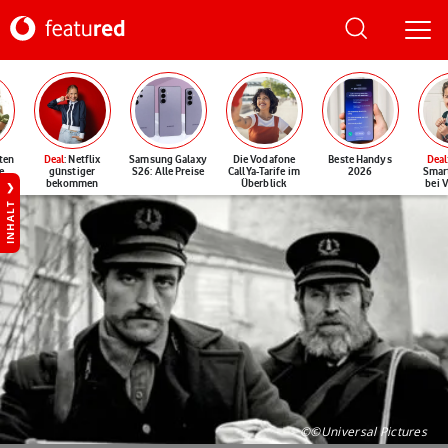
ten
Deal
: Netflix
Samsung Galaxy
Die Vodafone
Beste Handys
Deal
e
günstiger
S26: Alle Preise
CallYa-Tarife im
2026
Smar
bekommen
Überblick
bei 
INHALT
©©Universal Pictures