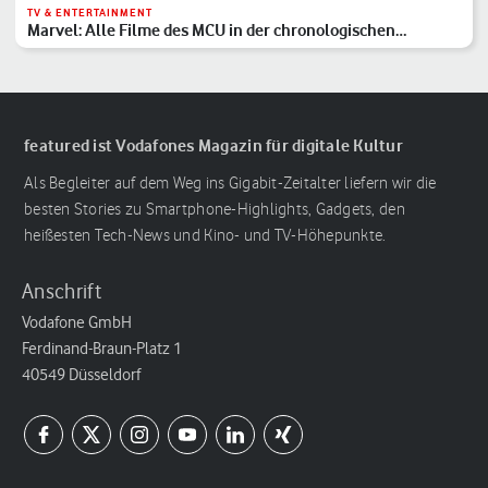
TV & ENTERTAINMENT
Marvel: Alle Filme des MCU in der chronologischen
Reihenfolge
featured ist Vodafones Magazin für digitale Kultur
Als Begleiter auf dem Weg ins Gigabit-Zeitalter liefern wir die
besten Stories zu Smartphone-Highlights, Gadgets, den
heißesten Tech-News und Kino- und TV-Höhepunkte.
Anschrift
Vodafone GmbH
Ferdinand-Braun-Platz 1
40549 Düsseldorf