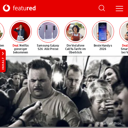
ten
Deal
: Netflix
Samsung Galaxy
Die Vodafone
Beste Handys
Deal
e
günstiger
S26: Alle Preise
CallYa-Tarife im
2026
Smar
bekommen
Überblick
bei 
INHALT
©Warner Bros.