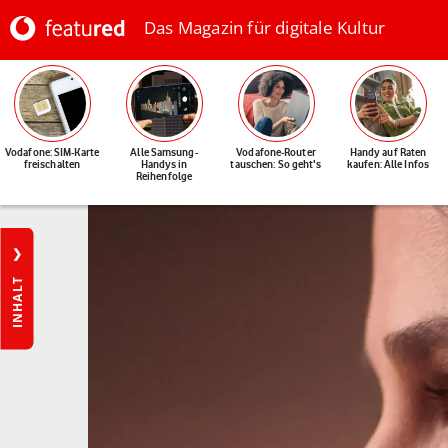
Das Magazin für digitale Kultur
Vodafone: SIM-Karte
Alle Samsung-
Vodafone-Router
Handy auf Raten
freischalten
Handys in
tauschen: So geht's
kaufen: Alle Infos
Reihenfolge
INHALT