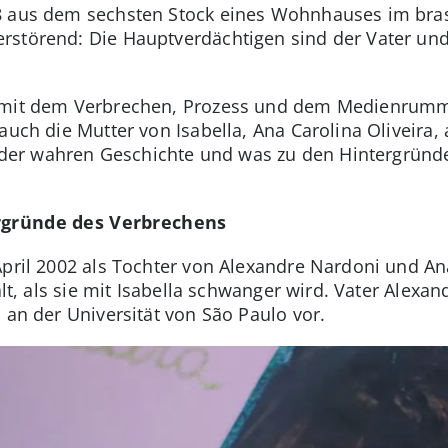
8 aus dem sechsten Stock eines Wohnhauses im bras
störend: Die Hauptverdächtigen sind der Vater und 
h mit dem Verbrechen, Prozess und dem Medienrumm
 auch die Mutter von Isabella, Ana Carolina Oliveira
zu der wahren Geschichte und was zu den Hintergründ
ergründe des Verbrechens
April 2002 als Tochter von Alexandre Nardoni und An
alt, als sie mit Isabella schwanger wird. Vater Alexa
 an der Universität von São Paulo vor.