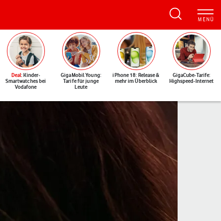
Deal
: Kinder-
GigaMobil Young:
iPhone 18: Release &
GigaCube-Tarife:
Smartwatches bei
Tarife für junge
mehr im Überblick
Highspeed-Internet
Vodafone
Leute