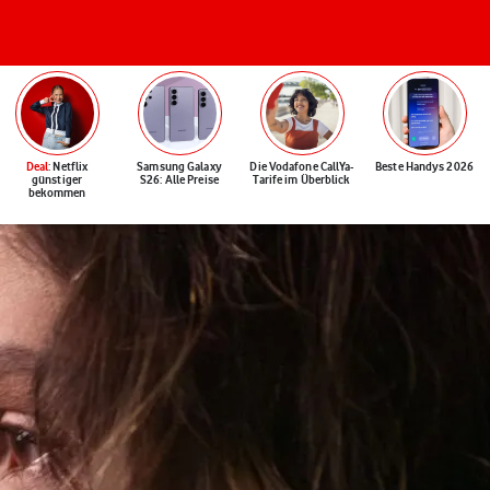
Deal
: Netflix
Samsung Galaxy
Die Vodafone CallYa-
Beste Handys 2026
günstiger
S26: Alle Preise
Tarife im Überblick
bekommen