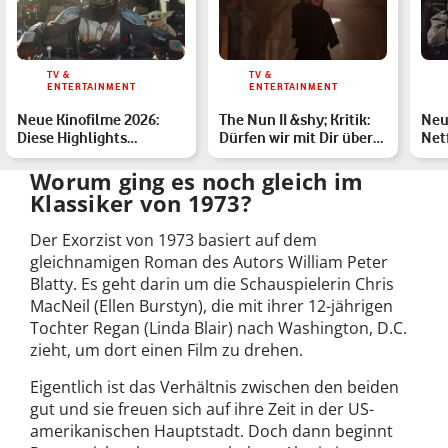
TV &
TV &
ENTERTAINMENT
ENTERTAINMENT
Neue Kinofilme 2026:
The Nun II &shy; Kritik:
Neu
Diese Highlights
Dürfen wir mit Dir über
Netf
erwarten Dich
generische Horro…
Dei
Worum ging es noch gleich im
Klassiker von 1973?
Der Exorzist von 1973 basiert auf dem
gleichnamigen Roman des Autors William Peter
Blatty. Es geht darin um die Schauspielerin Chris
MacNeil (Ellen Burstyn), die mit ihrer 12-jährigen
Tochter Regan (Linda Blair) nach Washington, D.C.
zieht, um dort einen Film zu drehen.
Eigentlich ist das Verhältnis zwischen den beiden
gut und sie freuen sich auf ihre Zeit in der US-
amerikanischen Hauptstadt. Doch dann beginnt