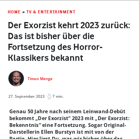
HOME
»
TV & ENTERTAINMENT
Der Exorzist kehrt 2023 zurück:
Das ist bisher über die
Fortsetzung des Horror-
Klassikers bekannt
Timon Menge
27. September 2023
7 min.
Genau 50 Jahre nach seinem Leinwand-Debüt
bekommt „Der Exorzist“ 2023 mit „Der Exorzist:
Bekenntnis“ eine Fortsetzung. Sogar Original-
Darstellerin
Ellen Burstyn
ist mit von der
Partie. Hier liest Du, was wir bisher über das