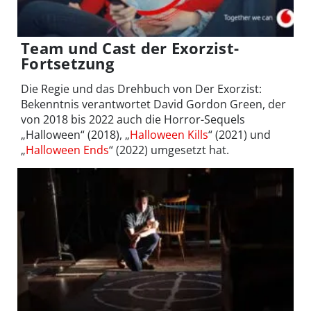
Team und Cast der Exorzist-
Fortsetzung
Die Regie und das Drehbuch von Der Exorzist:
Bekenntnis verantwortet David Gordon Green, der
von 2018 bis 2022 auch die Horror-Sequels
„Halloween“ (2018), „
Halloween Kills
“ (2021) und
„
Halloween Ends
“ (2022) umgesetzt hat.