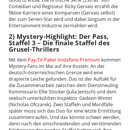
Good to know: Die britische Serie „Extras“ von
Comedian und Regisseur Ricky Gervais erzählt die
fiktive Karriere eines Komparsen (Gervais selbst)
der zum Serien-Star wird und dabei langsam in der
Entertainment-Industrie zermahlen wird.
2) Mystery-Highlight: Der Pass,
Staffel 3 – Die finale Staffel des
Grusel-Thrillers
Mit dem
Pay-TV-Paket Vodafone Premium
kommen
Mystery-Fans im Mai auf ihre Kosten: An der
deutsch-österreichischen Grenze wird eine
drapierte Leiche gefunden. Das ist der Auftakt für
die Zusammenarbeit zwischen dem Dienstneuling
Kommissarin Ellie Stocker (Julia Jentsch) und dem
seelisch unterkühlten Inspektor Gedeon Winter
(Nicholas Ofczarek). Zwei Staffeln und Mordfälle
später muss sich das Duo für eine letzte Ermittlung
zusammenraufen. Und das könnte schwer werden,
denn nach den einschneidenden und verstörenden