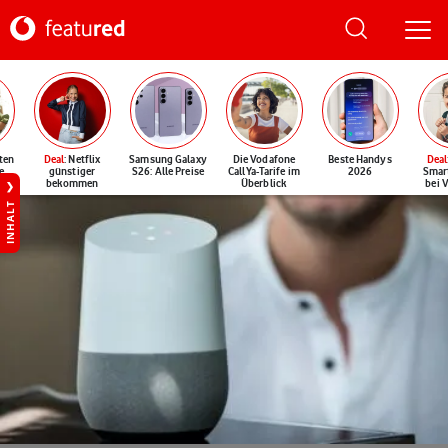
ten
Deal
: Netflix
Samsung Galaxy
Die Vodafone
Beste Handys
Deal
e
günstiger
S26: Alle Preise
CallYa-Tarife im
2026
Smar
bekommen
Überblick
bei 
INHALT