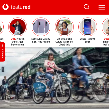
ten
Deal
: Netflix
Samsung Galaxy
Die Vodafone
Beste Handys
Deal
e
günstiger
S26: Alle Preise
CallYa-Tarife im
2026
Smar
bekommen
Überblick
bei 
INHALT