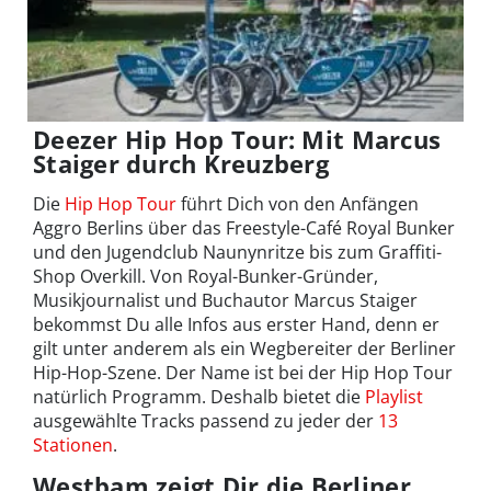
Deezer Hip Hop Tour: Mit Marcus
Staiger durch Kreuzberg
Die
Hip Hop Tour
führt Dich von den Anfängen
Aggro Berlins über das Freestyle-Café Royal Bunker
und den Jugendclub Naunynritze bis zum Graffiti-
Shop Overkill. Von Royal-Bunker-Gründer,
Musikjournalist und Buchautor Marcus Staiger
bekommst Du alle Infos aus erster Hand, denn er
gilt unter anderem als ein Wegbereiter der Berliner
Hip-Hop-Szene. Der Name ist bei der Hip Hop Tour
natürlich Programm. Deshalb bietet die
Playlist
ausgewählte Tracks passend zu jeder der
13
Stationen
.
Westbam zeigt Dir die Berliner