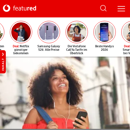
ten
Deal
: Netflix
Samsung Galaxy
Die Vodafone
Beste Handys
Deal
e
günstiger
S26: Alle Preise
CallYa-Tarife im
2026
Smar
bekommen
Überblick
bei 
INHALT