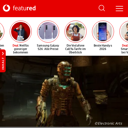
ten
Deal
: Netflix
Samsung Galaxy
Die Vodafone
Beste Handys
Deal
e
günstiger
S26: Alle Preise
CallYa-Tarife im
2026
Smar
bekommen
Überblick
bei 
INHALT
©Electronic Arts