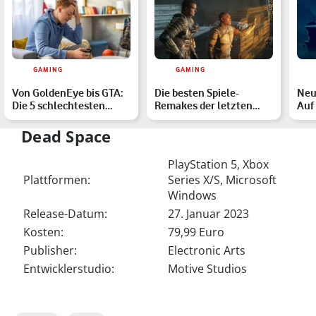
GAMING
GAMING
Von GoldenEye bis GTA:
Die besten Spiele-
Neu
Die 5 schlechtesten
Remakes der letzten
Auf 
Spiele-Remakes aller Z…
Jahre
Hig
Dead Space
PlayStation 5, Xbox
Plattformen:
Series X/S, Microsoft
Windows
Release-Datum:
27. Januar 2023
Kosten:
79,99 Euro
Publisher:
Electronic Arts
Entwicklerstudio:
Motive Studios