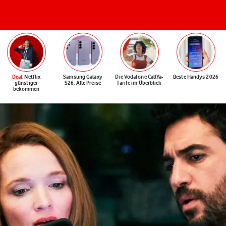
Deal
: Netflix
Samsung Galaxy
Die Vodafone CallYa-
Beste Handys 2026
günstiger
S26: Alle Preise
Tarife im Überblick
bekommen