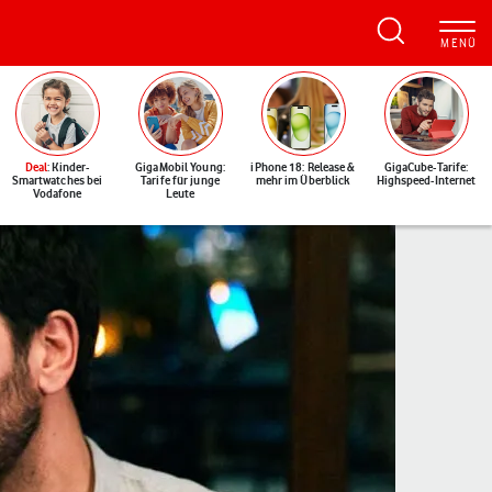
Deal
: Kinder-
GigaMobil Young:
iPhone 18: Release &
GigaCube-Tarife:
Smartwatches bei
Tarife für junge
mehr im Überblick
Highspeed-Internet
Vodafone
Leute