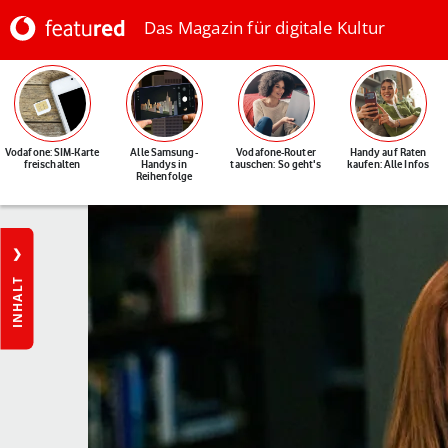
Das Magazin für digitale Kultur
Vodafone: SIM-Karte
Alle Samsung-
Vodafone-Router
Handy auf Raten
freischalten
Handys in
tauschen: So geht's
kaufen: Alle Infos
Reihenfolge
INHALT