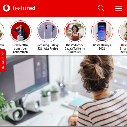
ten
Deal
: Netflix
Samsung Galaxy
Die Vodafone
Beste Handys
Deal
e
günstiger
S26: Alle Preise
CallYa-Tarife im
2026
Smar
bekommen
Überblick
bei 
INHALT