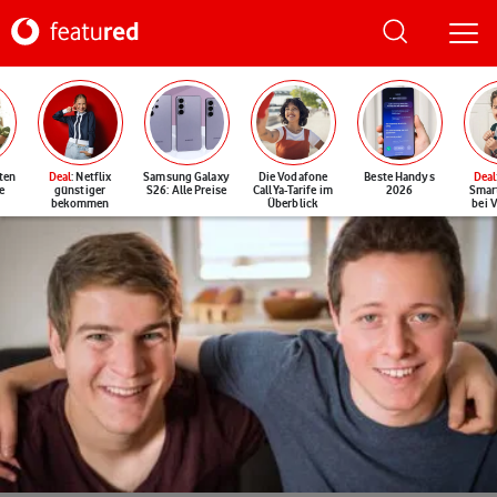
ten
Deal
: Netflix
Samsung Galaxy
Die Vodafone
Beste Handys
Deal
e
günstiger
S26: Alle Preise
CallYa-Tarife im
2026
Smar
bekommen
Überblick
bei 