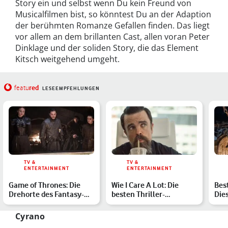
Story ein und selbst wenn Du kein Freund von
Musicalfilmen bist, so könntest Du an der Adaption
der berühmten Romanze Gefallen finden. Das liegt
vor allem an dem brillanten Cast, allen voran Peter
Dinklage und der soliden Story, die das Element
Kitsch weitgehend umgeht.
red
featu
LESEEMPFEHLUNGEN
TV &
TV &
ENTERTAINMENT
ENTERTAINMENT
Game of Thrones: Die
Wie I Care A Lot: Die
Bes
Drehorte des Fantasy-
besten Thriller-
Die
Spektakels
Komödien
sel
Sp…
Cyrano