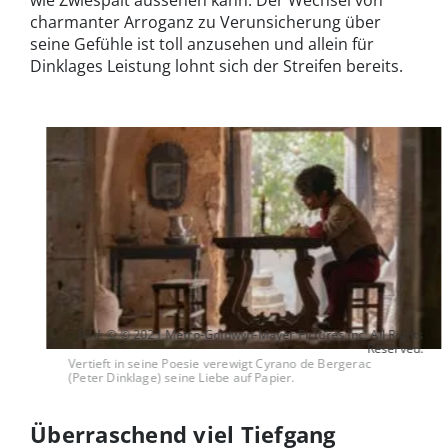
wie Zwiespalt aussehen kann. Der Wechsel von
charmanter Arroganz zu Verunsicherung über
seine Gefühle ist toll anzusehen und allein für
Dinklages Leistung lohnt sich der Streifen bereits.
Bild: © © 2021 Metro-Goldwyn-Mayer Pictures Inc. All Rights
Reserved.
Vertieft in seine Poesie verewigt Cyrano de Bergerac
(Peter Dinklage) seine Liebe auf Papier.
Überraschend viel Tiefgang