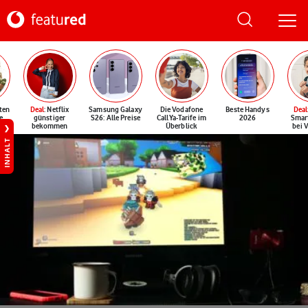
ten
Deal
: Netflix
Samsung Galaxy
Die Vodafone
Beste Handys
Deal
e
günstiger
S26: Alle Preise
CallYa-Tarife im
2026
Smar
bekommen
Überblick
bei 
INHALT