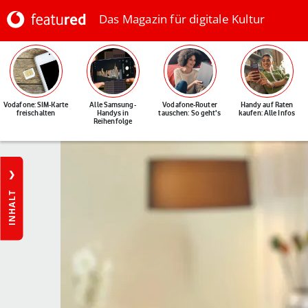
Das Magazin für digitale Kultur
Vodafone: SIM-Karte
Alle Samsung-
Vodafone-Router
Handy auf Raten
freischalten
Handys in
tauschen: So geht's
kaufen: Alle Infos
Reihenfolge
INHALT