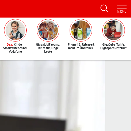
Deal
: Kinder-
GigaMobil Young:
iPhone 18: Release &
GigaCube-Tarife:
Smartwatches bei
Tarife für junge
mehr im Überblick
Highspeed-Internet
Vodafone
Leute