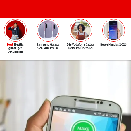
Deal
: Netflix
Samsung Galaxy
Die Vodafone CallYa-
Beste Handys 2026
günstiger
S26: Alle Preise
Tarife im Überblick
bekommen