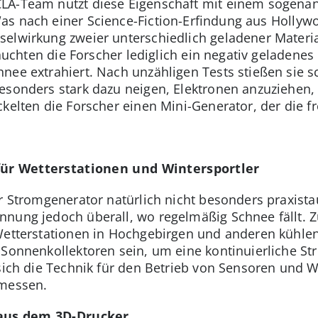
LA-Team nutzt diese Eigenschaft mit einem sogenan
Was nach einer Science-Fiction-Erfindung aus Hollywoo
elwirkung zweier unterschiedlich geladener Materia
brauchten die Forscher lediglich ein negativ geladene
nee extrahiert. Nach unzähligen Tests stießen sie sc
esonders stark dazu neigen, Elektronen anzuziehen
ckelten die Forscher einen Mini-Generator, der die fr
für Wetterstationen und Wintersportler
r Stromgenerator natürlich nicht besonders praxistau
nnung jedoch überall, wo regelmäßig Schnee fällt. 
Wetterstationen in Hochgebirgen und anderen kühlen
 Sonnenkollektoren sein, um eine kontinuierliche S
 sich die Technik für den Betrieb von Sensoren und W
 messen.
 aus dem 3D-Drucker