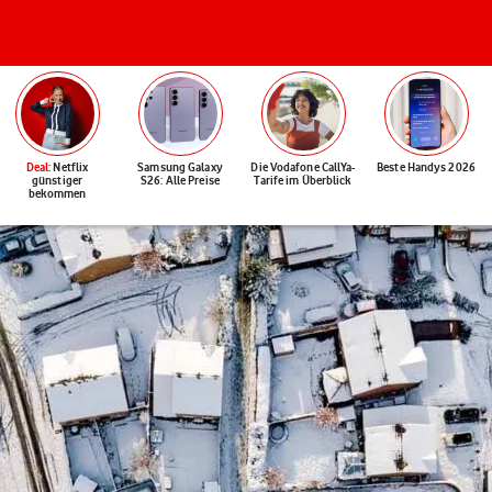
Deal
: Netflix
Samsung Galaxy
Die Vodafone CallYa-
Beste Handys 2026
günstiger
S26: Alle Preise
Tarife im Überblick
bekommen