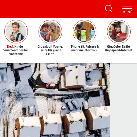
Deal
: Kinder-
GigaMobil Young:
iPhone 18: Release &
GigaCube-Tarife:
Smartwatches bei
Tarife für junge
mehr im Überblick
Highspeed-Internet
Vodafone
Leute