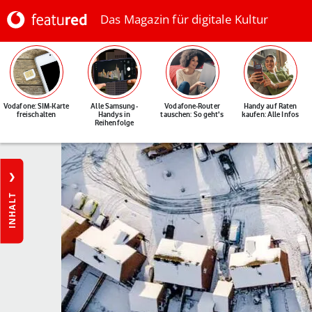
Das Magazin für digitale Kultur
Vodafone: SIM-Karte
Alle Samsung-
Vodafone-Router
Handy auf Raten
freischalten
Handys in
tauschen: So geht's
kaufen: Alle Infos
Reihenfolge
INHALT