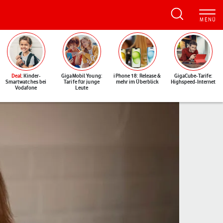
Deal
: Kinder-
GigaMobil Young:
iPhone 18: Release &
GigaCube-Tarife:
Smartwatches bei
Tarife für junge
mehr im Überblick
Highspeed-Internet
Vodafone
Leute