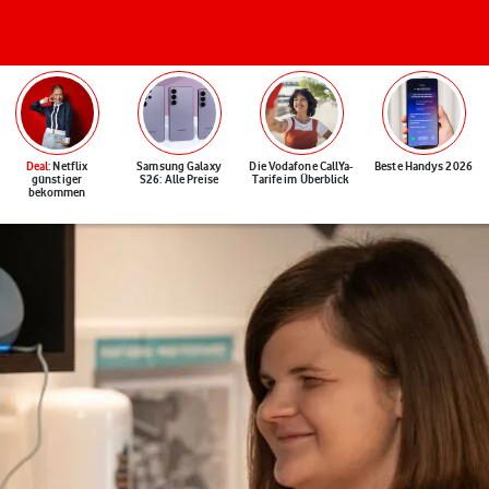
Deal
: Netflix
Samsung Galaxy
Die Vodafone CallYa-
Beste Handys 2026
günstiger
S26: Alle Preise
Tarife im Überblick
bekommen