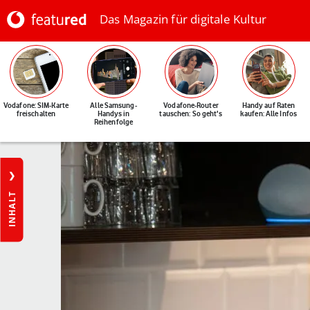
Das Magazin für digitale Kultur
Vodafone: SIM-Karte
Alle Samsung-
Vodafone-Router
Handy auf Raten
freischalten
Handys in
tauschen: So geht's
kaufen: Alle Infos
Reihenfolge
INHALT