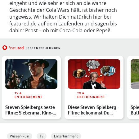
eingeht und wie sehr er sich an die wahre
Geschichte der Cola Wars hält, ist bisher noch
ungewiss. Wir halten Dich natürlich hier bei
featured.de auf dem Laufenden und sagen bis
dahin: Prost – ob mit Coca-Cola oder Pepsi!
red
featu
LESEEMPFEHLUNGEN
TV &
TV &
ENTERTAINMENT
ENTERTAINMENT
Steven Spielbergs beste
Diese Steven-Spielberg-
Spie
Filme: Siebenmal Kino-
Filme bekommst Du
Bull
Magie von der Holly…
(wahrscheinlich) nie zu
übe
…
Wissen-Fun
Tv
Entertainment