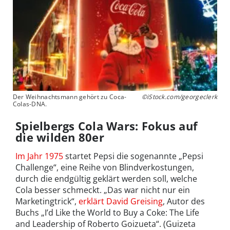
Der Weihnachtsmann gehört zu Coca-
©iStock.com/georgeclerk
Colas-DNA.
Spielbergs Cola Wars: Fokus auf
die wilden 80er
Im Jahr 1975
startet Pepsi die sogenannte „Pepsi
Challenge“, eine Reihe von Blindverkostungen,
durch die endgültig geklärt werden soll, welche
Cola besser schmeckt. „Das war nicht nur ein
Marketingtrick“,
erklärt David Greising
, Autor des
Buchs „I’d Like the World to Buy a Coke: The Life
and Leadership of Roberto Goizueta“. (Guizeta