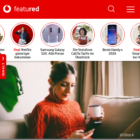
ten
Deal
: Netflix
Samsung Galaxy
Die Vodafone
Beste Handys
Deal
e
günstiger
S26: Alle Preise
CallYa-Tarife im
2026
Smar
bekommen
Überblick
bei 
INHALT
©iStock