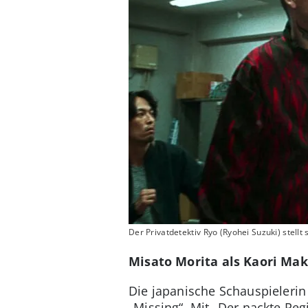
Der Privatdetektiv Ryo (Ryohei Suzuki) stell
Misato Morita als Kaori Ma
Die japanische Schauspielerin 
„Missing“. Mit „Der nackte Reg