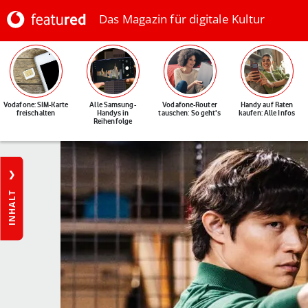
Das Magazin für digitale Kultur
Vodafone: SIM-Karte
Alle Samsung-
Vodafone-Router
Handy auf Raten
freischalten
Handys in
tauschen: So geht's
kaufen: Alle Infos
Reihenfolge
INHALT