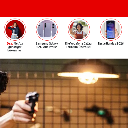
Deal
: Netflix
Samsung Galaxy
Die Vodafone CallYa-
Beste Handys 2026
günstiger
S26: Alle Preise
Tarife im Überblick
bekommen