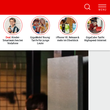
Deal
: Kinder-
GigaMobil Young:
iPhone 18: Release &
GigaCube-Tarife:
Smartwatches bei
Tarife für junge
mehr im Überblick
Highspeed-Internet
Vodafone
Leute