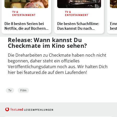
TV &
TV &
ENTERTAINMENT
ENTERTAINMENT
Die 8 besten Serien bei
Die besten Schachfilme:
Emm
Netflix, die auf Büchern
Das kannst Du nach
bes
basieren: Bridge…
Damengambit gucken
Osc
Release: Wann kannst Du
Checkmate im Kino sehen?
Die Dreharbeiten zu Checkmate haben noch nicht
begonnen, daher steht ein offizielles
Veröffentlichungsdatum noch aus. Wir halten Dich
hier bei featured.de auf dem Laufenden!
Tv
Film
red
featu
LESEEMPFEHLUNGEN