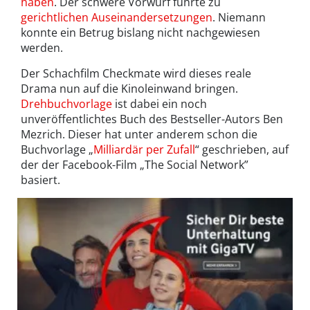
haben
. Der schwere Vorwurf führte zu
gerichtlichen Auseinandersetzungen
. Niemann
konnte ein Betrug bislang nicht nachgewiesen
werden.
Der Schachfilm Checkmate wird dieses reale
Drama nun auf die Kinoleinwand bringen.
Drehbuchvorlage
ist dabei ein noch
unveröffentlichtes Buch des Bestseller-Autors Ben
Mezrich. Dieser hat unter anderem schon die
Buchvorlage „
Milliardär per Zufall
“ geschrieben, auf
der der Facebook-Film „The Social Network”
basiert.