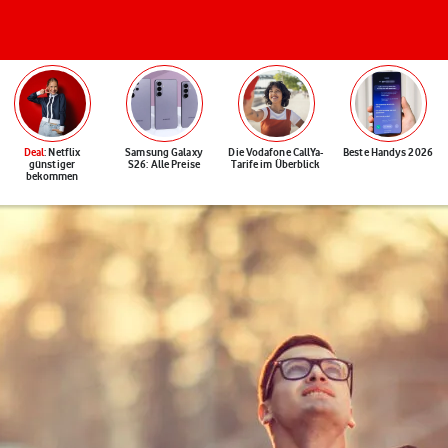
Deal
: Netflix
Samsung Galaxy
Die Vodafone CallYa-
Beste Handys 2026
günstiger
S26: Alle Preise
Tarife im Überblick
bekommen