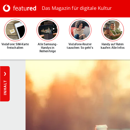
Das Magazin für digitale Kultur
Vodafone: SIM-Karte
Alle Samsung-
Vodafone-Router
Handy auf Raten
freischalten
Handys in
tauschen: So geht's
kaufen: Alle Infos
Reihenfolge
INHALT