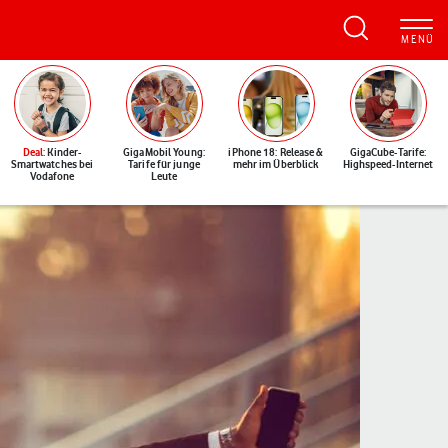
Deal
: Kinder-
GigaMobil Young:
iPhone 18: Release &
GigaCube-Tarife:
Smartwatches bei
Tarife für junge
mehr im Überblick
Highspeed-Internet
Vodafone
Leute