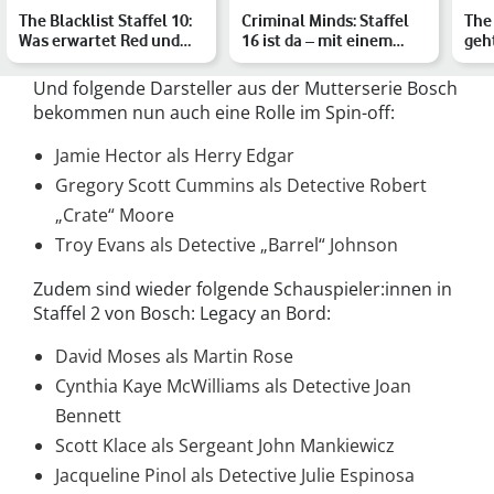
The Blacklist Staffel 10:
Criminal Minds: Staffel
The 
Was erwartet Red und
16 ist da – mit einem
geh
die Task Force?
neuen Konzept
Fill
Und folgende Darsteller aus der Mutterserie Bosch
bekommen nun auch eine Rolle im Spin-off:
Jamie Hector als Herry Edgar
Gregory Scott Cummins als Detective Robert
„Crate“ Moore
Troy Evans als Detective „Barrel“ Johnson
Zudem sind wieder folgende Schauspieler:innen in
Staffel 2 von Bosch: Legacy an Bord:
David Moses als Martin Rose
Cynthia Kaye McWilliams als Detective Joan
Bennett
Scott Klace als Sergeant John Mankiewicz
Jacqueline Pinol als Detective Julie Espinosa