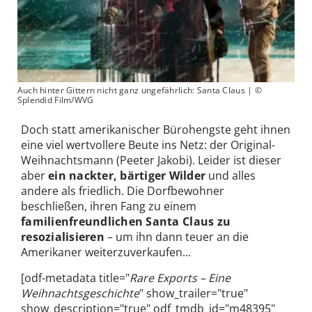
Auch hinter Gittern nicht ganz ungefährlich: Santa Claus | ©
Splendid Film/WVG
Doch statt amerikanischer Bürohengste geht ihnen
eine viel wertvollere Beute ins Netz: der Original-
Weihnachtsmann (Peeter Jakobi). Leider ist dieser
aber
ein nackter, bärtiger Wilder
und alles
andere als friedlich. Die Dorfbewohner
beschließen, ihren Fang zu einem
familienfreundlichen Santa Claus zu
resozialisieren
– um ihn dann teuer an die
Amerikaner weiterzuverkaufen...
[odf-metadata title="
Rare Exports – Eine
Weihnachtsgeschichte
" show_trailer="true"
show_description="true" odf_tmdb_id="m48395"