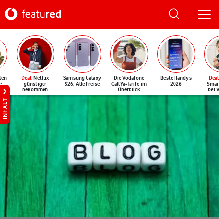
ten
Deal
: Netflix
Samsung Galaxy
Die Vodafone
Beste Handys
Deal
e
günstiger
S26: Alle Preise
CallYa-Tarife im
2026
Smar
bekommen
Überblick
bei 
INHALT