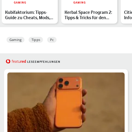
GAMING
GAMING
Kubifaktorium: Tipps-
Kerbal Space Program 2:
Citi
Guide zu Cheats, Mods,
Tipps & Tricks für den
Inf
Multiplayer & Co.
Start in die Raket…
des
Gaming
Tipps
Pc
red
featu
LESEEMPFEHLUNGEN