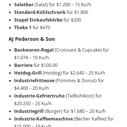
Salatbar
(Salat) für $1.200 – 15 Ku/h
Standard-Kühlschrank
für $1.800
Stapel Einkaufskörbe
für $200
Theke 1
für $470
AJ Pederson & Son
Backwaren-Regal
(Croissant & Cupcake) für
$1.074 – 10 Ku/h
Barriere
für $100.00
Hotdog-Grill
(Hotdog) für $2.640 – 25 Ku/h
Industriefritteuse
(Pommes & Donut) für
$4.400 – 20 Ku/h
Industrie-Gefriertruhe
(Tiefkühlkost) für
$20.250 – 25 Ku/h
Industriegrill
(Burger) für $1.680 – 20 Ku/h
Industrie-Kaffeemaschine
(Becher Kaffee) für
$15.000 – 10 Ku/h