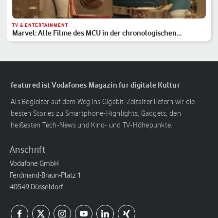
TV & ENTERTAINMENT
Marvel: Alle Filme des MCU in der chronologischen
Reihenfolge
featured ist Vodafones Magazin für digitale Kultur
Als Begleiter auf dem Weg ins Gigabit-Zeitalter liefern wir die
besten Stories zu Smartphone-Highlights, Gadgets, den
heißesten Tech-News und Kino- und TV-Höhepunkte.
Anschrift
Vodafone GmbH
Ferdinand-Braun-Platz 1
40549 Düsseldorf