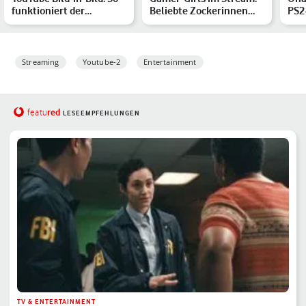
funktioniert der
Beliebte Zockerinnen
PS2
praktische Modus auf iP…
auf Twitch
Seri
Streaming
Youtube-2
Entertainment
red
featu
LESEEMPFEHLUNGEN
TV & ENTERTAINMENT