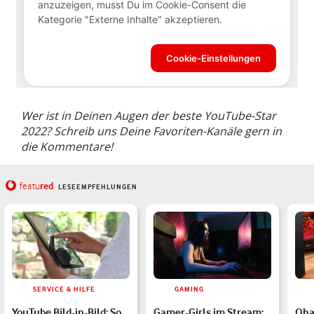
Wer ist in Deinen Augen der beste YouTube-Star
2022? Schreib uns Deine Favoriten-Kanäle gern in
die Kommentare!
red
featu
LESEEMPFEHLUNGEN
SERVICE & HILFE
GAMING
YouTube Bild-in-Bild: So
Gamer-Girls im Stream:
Oha