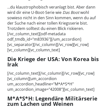
…du klaustrophobisch veranlagt bist. Aber dann
wird dir eine U-Boot-Serie wie
Das Boot
wohl
sowieso nicht in den Sinn kommen, wenn du auf
der Suche nach einer tollen Kriegsserie bist.
Trotzdem solltest du einen Blick riskieren.
[/vc_column_text][odf-metadata
odf_tmdb_id="m83936"][/um_accordion]
[vc_separator][/vc_column][/vc_row][vc_row]
[vc_column][vc_column_text]
Die Kriege der USA: Von Korea bis
Irak
[/vc_column_text][/vc_column][/vc_row][vc_row]
[vc_column][um_accordion
um_accordion_headline="M*A*S*H"
um_accordion_image="42008"][vc_column_text]
M*A*S*H: Legendäre Militärserie
zum Lachen und Weinen