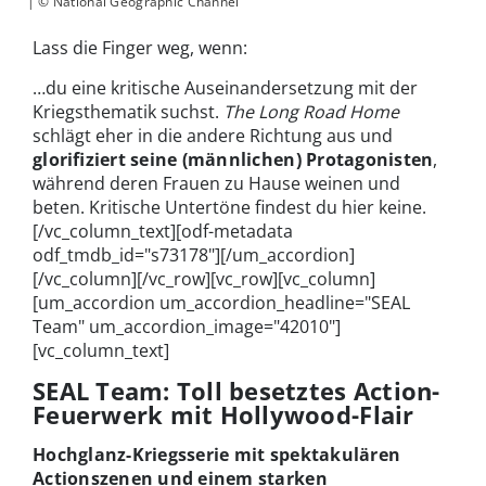
| © National Geographic Channel
Lass die Finger weg, wenn:
…du eine kritische Auseinandersetzung mit der
Kriegsthematik suchst.
The Long Road Home
schlägt eher in die andere Richtung aus und
glorifiziert seine (männlichen) Protagonisten
,
während deren Frauen zu Hause weinen und
beten. Kritische Untertöne findest du hier keine.
[/vc_column_text][odf-metadata
odf_tmdb_id="s73178"][/um_accordion]
[/vc_column][/vc_row][vc_row][vc_column]
[um_accordion um_accordion_headline="SEAL
Team" um_accordion_image="42010"]
[vc_column_text]
SEAL Team: Toll besetztes Action-
Feuerwerk mit Hollywood-Flair
Hochglanz-Kriegsserie mit spektakulären
Actionszenen und einem starken