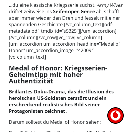
…du eine klassische Kriegsserie suchst.
Army Wives
driftet zeitweise ins
Seifenoper-Genre
ab, schafft
aber immer wieder den Dreh und fesselt mit einer
spannenden Geschichte.
[/vc_column_text][odf-
metadata odf_tmdb_id="s5325"][/um_accordion]
[/vc_column][/vc_row][vc_row][vc_column]
[um_accordion um_accordion_headline="Medal of
Honor" um_accordion_image="42009"]
[vc_column_text]
Medal of Honor: Kriegsserien-
Geheimtipp mit hoher
Authentizität
Brillantes Doku-Drama, das die Illusion des
heroischen US-Soldaten zerstört und ein
erschreckend realistisches Bild seiner
Protagonisten zeichnet.
Darum solltest du Medal of Honor sehen: