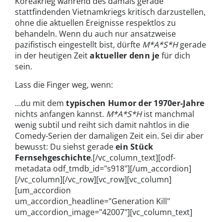
Koreakrieg während des damals gerade
stattfindenden Vietnamkriegs kritisch darzustellen,
ohne die aktuellen Ereignisse respektlos zu
behandeln. Wenn du auch nur ansatzweise
pazifistisch eingestellt bist, dürfte
M*A*S*H
gerade
in der heutigen Zeit
aktueller denn je
für dich
sein.
Lass die Finger weg, wenn:
…du mit dem
typischen Humor der 1970er-Jahre
nichts anfangen kannst.
M*A*S*H
ist manchmal
wenig subtil und reiht sich damit nahtlos in die
Comedy-Serien der damaligen Zeit ein. Sei dir aber
bewusst: Du siehst gerade
ein Stück
Fernsehgeschichte
.
[/vc_column_text][odf-
metadata odf_tmdb_id="s918"][/um_accordion]
[/vc_column][/vc_row][vc_row][vc_column]
[um_accordion
um_accordion_headline="Generation Kill"
um_accordion_image="42007"][vc_column_text]