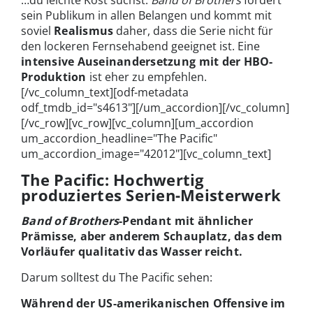
…du leichte Kost suchst.
Band of Brothers
fordert
sein Publikum in allen Belangen und kommt mit
soviel
Realismus
daher, dass die Serie nicht für
den lockeren Fernsehabend geeignet ist. Eine
intensive Auseinandersetzung mit der HBO-
Produktion
ist eher zu empfehlen.
[/vc_column_text][odf-metadata
odf_tmdb_id="s4613"][/um_accordion][/vc_column]
[/vc_row][vc_row][vc_column][um_accordion
um_accordion_headline="The Pacific"
um_accordion_image="42012"][vc_column_text]
The Pacific: Hochwertig
produziertes Serien-Meisterwerk
Band of Brothers
-Pendant mit ähnlicher
Prämisse, aber anderem Schauplatz, das dem
Vorläufer qualitativ das Wasser reicht.
Darum solltest du The Pacific sehen:
Während der US-amerikanischen Offensive im