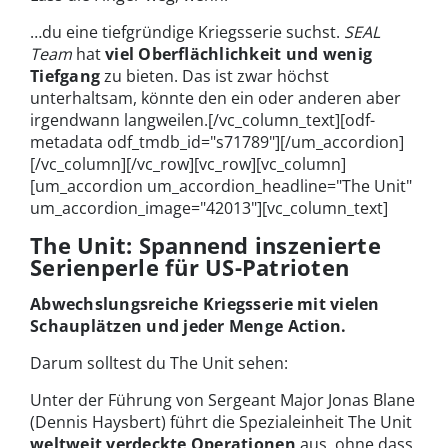
…du eine tiefgründige Kriegsserie suchst.
SEAL
Team
hat
viel Oberflächlichkeit und wenig
Tiefgang
zu bieten. Das ist zwar höchst
unterhaltsam, könnte den ein oder anderen aber
irgendwann langweilen.
[/vc_column_text][odf-
metadata odf_tmdb_id="s71789"][/um_accordion]
[/vc_column][/vc_row][vc_row][vc_column]
[um_accordion um_accordion_headline="The Unit"
um_accordion_image="42013"][vc_column_text]
The Unit: Spannend inszenierte
Serienperle für US-Patrioten
Abwechslungsreiche Kriegsserie mit vielen
Schauplätzen und jeder Menge Action.
Darum solltest du The Unit sehen:
Unter der Führung von Sergeant Major Jonas Blane
(Dennis Haysbert) führt die Spezialeinheit The Unit
weltweit verdeckte Operationen
aus, ohne dass