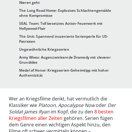
Nieren geht
The Long Road Home: Explosives Schlachtengemälde
ohne Kompromisse
SEAL Team: Toll besetztes Action-Feuerwerk mit
Hollywood-Flair
The Unit: Spannend inszenierte Serienperle für US-
Patrioten
Ungewöhnliche Kriegsserien
Army Wives: Augenzwinkernde Dramedy mit cleverer
Grundidee
Medal of Honor: Kriegsserien-Geheimtipp mit hoher
Authentizität
Wer an Kriegsfilme denkt, hat vermutlich die
Klassiker wie
Platoon
,
Apocalypse Now
oder
Der
Soldat James Ryan
im Kopf, die zu den
8 besten
Kriegsfilmen aller Zeiten
gehören. Serien fügen
dem Genre einen wichtigen Aspekt hinzu, den
Filme oft schwer vermitteln können –