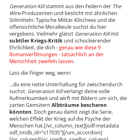
Generation Kill
stammt aus den Federn der
The
Wire
-Produzenten und besticht mit ähnlichen
Stilmitteln. Typische Militär-Klischees und die
offensichtliche Moralkeule suchst du hier
vergebens. Vielmehr glänzt
Generation Kill
mit
subtiler Kriegs-Kritik
und schockierender
Ehrlichkeit, die dich -
genau wie diese 9
Romanverfilmungen - tatsächlich an der
Menschheit zweifeln lassen
.
Lass die Finger weg, wenn:
…du eine nette Unterhaltung für zwischendurch
suchst.
Generation Kill
verlangt deine volle
Aufmerksamkeit und wirft mit Bildern um sich, die
zarten Gemütern
Albträume bescheren
könnten
. Doch genau damit zeigt die Serie,
welchen Effekt der Krieg auf die Psyche der
Menschen hat.
[/vc_column_text][odf-metadata
odf_tmdb_id="s17035"][/um_accordion]
[/vc_column][/vc_row][vc_row][vc_column]