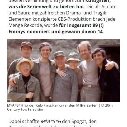
dessen Verfilmung und gehört zum
kultigsten,
was die Serienwelt zu bieten hat
. Die als Sitcom
und Satire mit zahlreichen Drama- und Tragik-
Elementen konzipierte CBS-Produktion brach jede
Menge Rekorde, wurde
für insgesamt 99 (!)
Emmys nominiert und gewann davon 14
.
M*A*S*H ist der Kult-Klassiker unter den Militärserien | © 20th
Century Fox Television
Dabei schaffte
M*A*S*H
den Spagat, den