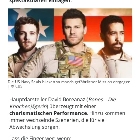
spektakulären Einlagen
.
Die US Navy Seals blicken so manch gefährlicher Mission entgegen
| © CBS
Hauptdarsteller David Boreanaz (
Bones – Die
Knochenjägerin
) überzeugt mit einer
charismatischen Performance
. Hinzu kommen
immer wechselnde Szenerien, die für viel
Abwechslung sorgen.
Lass die Finger weg, wenn: