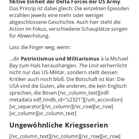
fiktive Einheit der Delta Forces der US Army
.
Das Prinzip ist dabei gleich: Die einzelnen Episoden
erzählen jeweils eine mehr oder weniger
abgeschlossene Geschichte. Auch hier steht die
Action im Fokus, verschiedene Schauplätze sorgen
für Abwechslung.
Lass die Finger weg, wenn:
…dir
Patriotismus und Militarismus
à la Michael
Bay zum Hals heraushängen.
The Unit
verherrlicht
nicht nur das US-Militär, sondern stellt dessen
Kritiker auch noch bloß. Die Botschaft ist klar: Die
USA sind die Guten, alle anderen, die kein Englisch
sprechen, die Bösen.
[/vc_column_text][odf-
metadata odf_tmdb_id="s2321"][/um_accordion]
[vc_separator][/vc_column][/vc_row][vc_row]
[vc_column][vc_column_text]
Ungewöhnliche Kriegsserien
[/vc_column_text][/vc_column][/vc_row][vc_row]