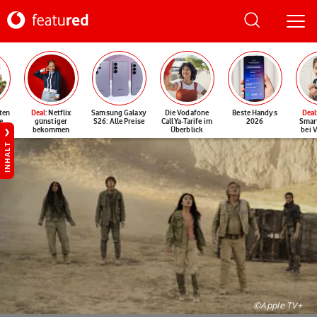
ten
Deal
: Netflix
Samsung Galaxy
Die Vodafone
Beste Handys
Deal
e
günstiger
S26: Alle Preise
CallYa-Tarife im
2026
Smar
bekommen
Überblick
bei 
INHALT
©Apple TV+