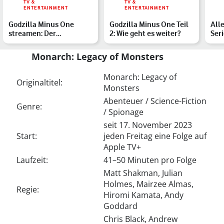
TV &
TV &
ENTERTAINMENT
ENTERTAINMENT
Godzilla Minus One
Godzilla Minus One Teil
Alle
streamen: Der
2: Wie geht es weiter?
Seri
Monsterfilm im
Rei
Heimkino
Monarch: Legacy of Monsters
Monarch: Legacy of
Originaltitel:
Monsters
Abenteuer / Science-Fiction
Genre:
/ Spionage
seit 17. November 2023
Start:
jeden Freitag eine Folge auf
Apple TV+
Laufzeit:
41–50 Minuten pro Folge
Matt Shakman, Julian
Holmes, Mairzee Almas,
Regie:
Hiromi Kamata, Andy
Goddard
Chris Black, Andrew