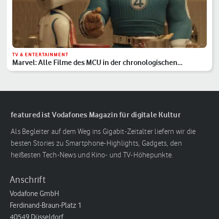
TV & ENTERTAINMENT
Marvel: Alle Filme des MCU in der chronologischen
Reihenfolge
featured ist Vodafones Magazin für digitale Kultur
Als Begleiter auf dem Weg ins Gigabit-Zeitalter liefern wir die
besten Stories zu Smartphone-Highlights, Gadgets, den
heißesten Tech-News und Kino- und TV-Höhepunkte.
Anschrift
Vodafone GmbH
Ferdinand-Braun-Platz 1
40549 Düsseldorf