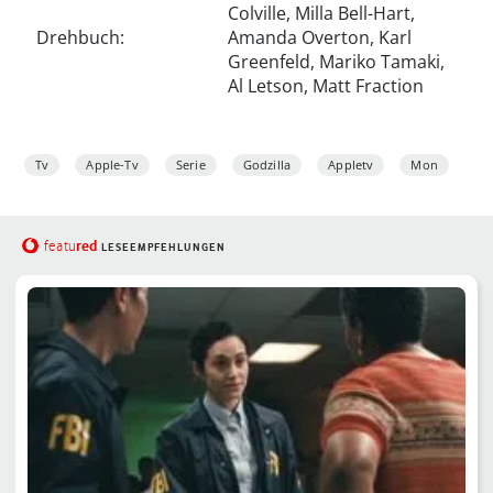
Colville, Milla Bell-Hart,
Drehbuch:
Amanda Overton, Karl
Greenfeld, Mariko Tamaki,
Al Letson, Matt Fraction
Tv
Apple-Tv
Serie
Godzilla
Appletv
Mon
red
featu
LESEEMPFEHLUNGEN