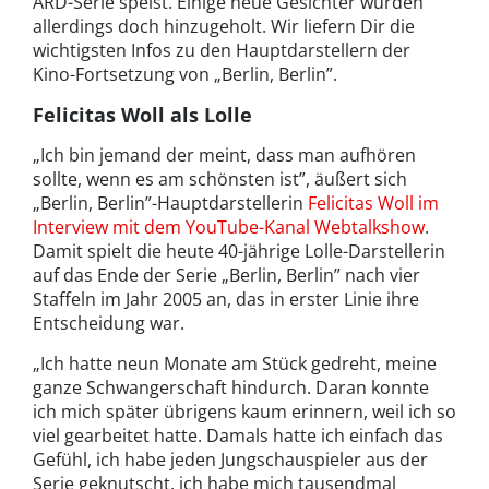
ARD-Serie speist. Einige neue Gesichter wurden
allerdings doch hinzugeholt. Wir liefern Dir die
wichtigsten Infos zu den Hauptdarstellern der
Kino-Fortsetzung von „Berlin, Berlin”.
Felicitas Woll als Lolle
„Ich bin jemand der meint, dass man aufhören
sollte, wenn es am schönsten ist”, äußert sich
„Berlin, Berlin”-Hauptdarstellerin
Felicitas Woll im
Interview mit dem YouTube-Kanal Webtalkshow
.
Damit spielt die heute 40-jährige Lolle-Darstellerin
auf das Ende der Serie „Berlin, Berlin” nach vier
Staffeln im Jahr 2005 an, das in erster Linie ihre
Entscheidung war.
„Ich hatte neun Monate am Stück gedreht, meine
ganze Schwangerschaft hindurch. Daran konnte
ich mich später übrigens kaum erinnern, weil ich so
viel gearbeitet hatte. Damals hatte ich einfach das
Gefühl, ich habe jeden Jungschauspieler aus der
Serie geknutscht, ich habe mich tausendmal