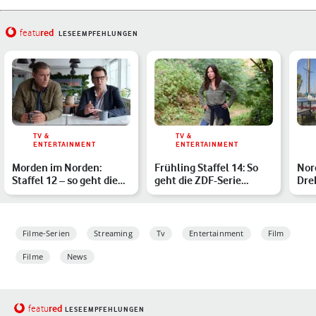
red
featu
LESEEMPFEHLUNGEN
TV &
TV &
ENTERTAINMENT
ENTERTAINMENT
Morden im Norden:
Frühling Staffel 14: So
Nor
Staffel 12 – so geht die
geht die ZDF-Serie
Dre
Vorabendserie weiter
weiter
Kri
Filme-Serien
Streaming
Tv
Entertainment
Film
Filme
News
red
featu
LESEEMPFEHLUNGEN