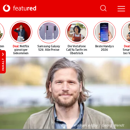
ten
Deal
: Netflix
Samsung Galaxy
Die Vodafone
Beste Handys
Deal
e
günstiger
S26: Alle Preise
CallYa-Tarife im
2026
Smar
bekommen
Überblick
bei 
INHALT
©picture alliance/dpa | Georg Wendt