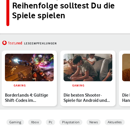
Reihenfolge solltest Du die
Spiele spielen
red
featu
LESEEMPFEHLUNGEN
GAMING
GAMING
Borderlands 4: Gültige
Die besten Shooter-
Die
Shift-Codes im
Spiele für Android und
Han
Dezember 2025 und wie
iOS
Sma
Du si…
Pow
Gaming
Xbox
Pc
Playstation
News
Aktuelles