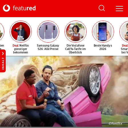
ten
Deal
: Netflix
Samsung Galaxy
Die Vodafone
Beste Handys
Deal
e
günstiger
S26: Alle Preise
CallYa-Tarife im
2026
Smar
bekommen
Überblick
bei 
INHALT
©Netflix