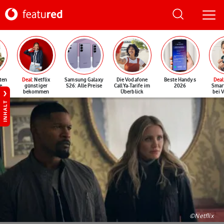
ten
Deal
: Netflix
Samsung Galaxy
Die Vodafone
Beste Handys
Deal
e
günstiger
S26: Alle Preise
CallYa-Tarife im
2026
Smar
bekommen
Überblick
bei 
INHALT
©Netflix