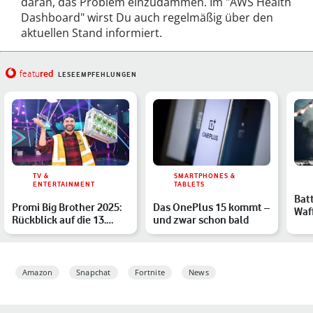
daran, das Problem einzudämmen. Im "AWS Health
Dashboard" wirst Du auch regelmäßig über den
aktuellen Stand informiert.
red
featu
LESEEMPFEHLUNGEN
TV &
SMARTPHONES &
ENTERTAINMENT
TABLETS
Batt
Promi Big Brother 2025:
Das OnePlus 15 kommt –
Waf
Rückblick auf die 13.
und zwar schon bald
Fad
Staffel – Gewinner,…
Ein
Amazon
Snapchat
Fortnite
News