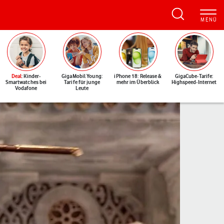
Deal
: Kinder-
GigaMobil Young:
iPhone 18: Release &
GigaCube-Tarife:
Smartwatches bei
Tarife für junge
mehr im Überblick
Highspeed-Internet
Vodafone
Leute