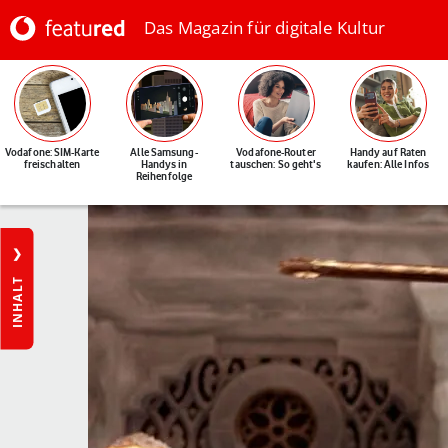
Das Magazin für digitale Kultur
Vodafone: SIM-Karte
Alle Samsung-
Vodafone-Router
Handy auf Raten
freischalten
Handys in
tauschen: So geht's
kaufen: Alle Infos
Reihenfolge
INHALT