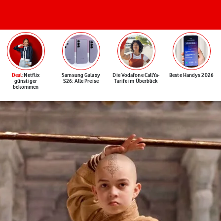
Deal
: Netflix
Samsung Galaxy
Die Vodafone CallYa-
Beste Handys 2026
günstiger
S26: Alle Preise
Tarife im Überblick
bekommen