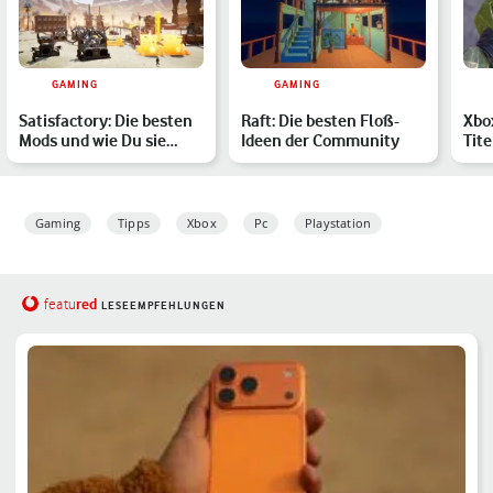
GAMING
GAMING
Satisfactory: Die besten
Raft: Die besten Floß-
Xbo
Mods und wie Du sie
Ideen der Community
Tite
installierst
ver
Mär
Gaming
Tipps
Xbox
Pc
Playstation
red
featu
LESEEMPFEHLUNGEN