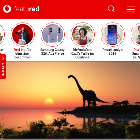
ten
Deal
: Netflix
Samsung Galaxy
Die Vodafone
Beste Handys
Deal
e
günstiger
S26: Alle Preise
CallYa-Tarife im
2026
Smar
bekommen
Überblick
bei 
INHALT