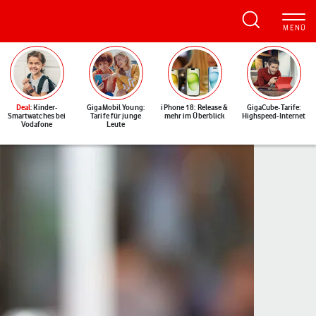
Deal
: Kinder-
GigaMobil Young:
iPhone 18: Release &
GigaCube-Tarife:
Smartwatches bei
Tarife für junge
mehr im Überblick
Highspeed-Internet
Vodafone
Leute