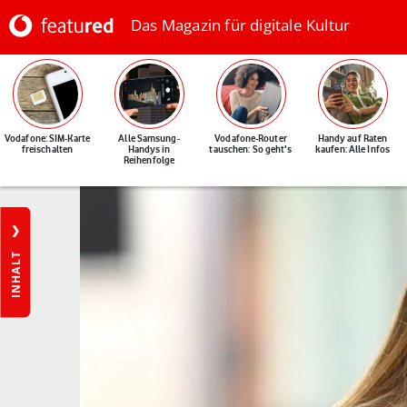
Das Magazin für digitale Kultur
Vodafone: SIM-Karte
Alle Samsung-
Vodafone-Router
Handy auf Raten
freischalten
Handys in
tauschen: So geht's
kaufen: Alle Infos
Reihenfolge
INHALT