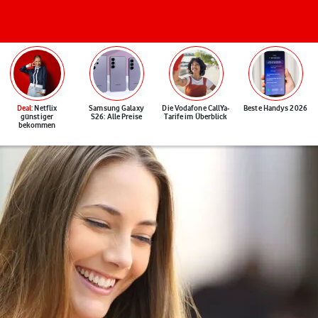
Deal
: Netflix
Samsung Galaxy
Die Vodafone CallYa-
Beste Handys 2026
günstiger
S26: Alle Preise
Tarife im Überblick
bekommen