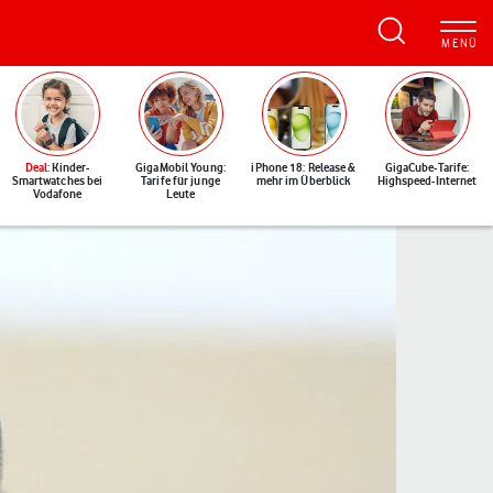
Deal
: Kinder-
GigaMobil Young:
iPhone 18: Release &
GigaCube-Tarife:
Smartwatches bei
Tarife für junge
mehr im Überblick
Highspeed-Internet
Vodafone
Leute