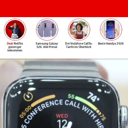
Deal
: Netflix
Samsung Galaxy
Die Vodafone CallYa-
Beste Handys 2026
günstiger
S26: Alle Preise
Tarife im Überblick
bekommen