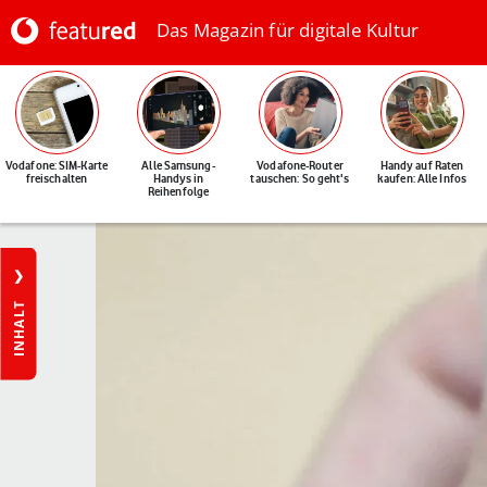
Das Magazin für digitale Kultur
Vodafone: SIM-Karte
Alle Samsung-
Vodafone-Router
Handy auf Raten
freischalten
Handys in
tauschen: So geht's
kaufen: Alle Infos
Reihenfolge
INHALT